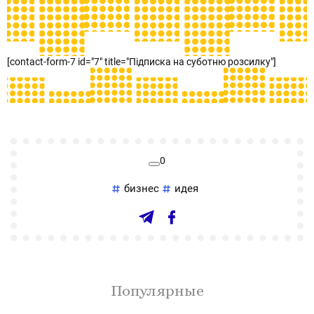
[contact-form-7 id="7" title="Підписка на суботню розсилку"]
0
бизнес
идея
Популярные