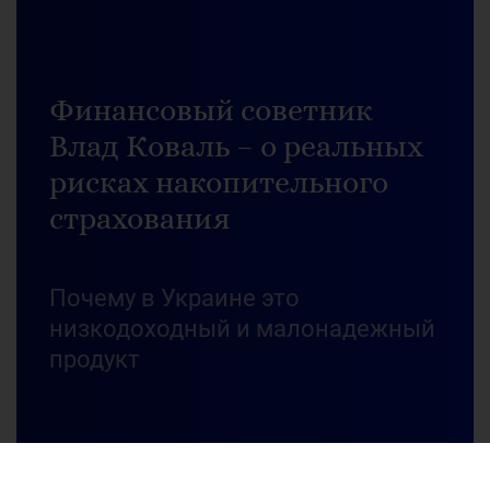
Финансовый советник
Влад Коваль – о реальных
рисках накопительного
страхования
Почему в Украине это
низкодоходный и малонадежный
продукт