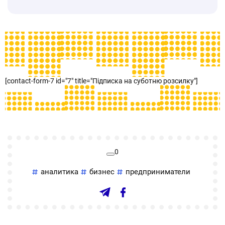
[contact-form-7 id="7" title="Підписка на суботню розсилку"]
0
аналитика
бизнес
предприниматели