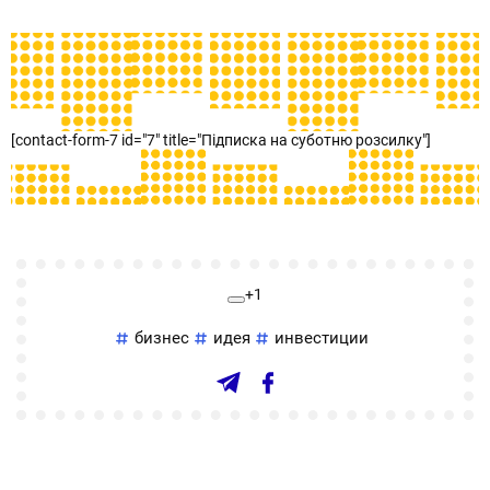
[contact-form-7 id="7" title="Підписка на суботню розсилку"]
+1
бизнес
идея
инвестиции