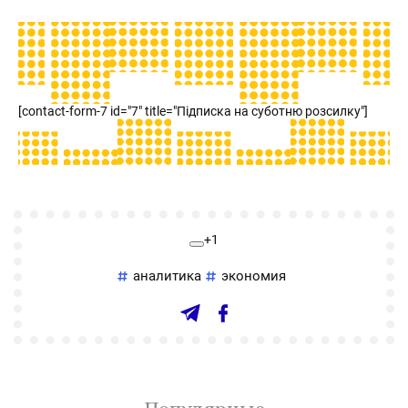
[contact-form-7 id="7" title="Підписка на суботню розсилку"]
+1
аналитика
экономия