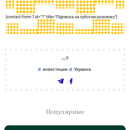
[contact-form-7 id="7" title="Підписка на суботню розсилку"]
0
инвестиции
Украина
Популярные